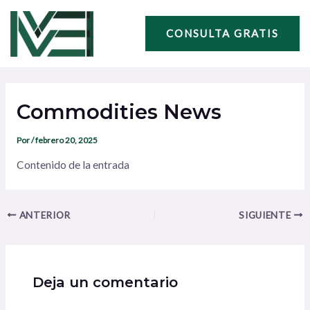
Ir
Navegación
al
de
CONSULTA GRATIS
contenido
entradas
Commodities News
Por
/
febrero 20, 2025
Contenido de la entrada
ANTERIOR
SIGUIENTE
Deja un comentario