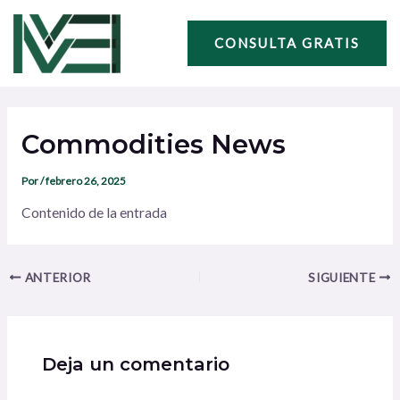
Ir
Navegación
al
de
CONSULTA GRATIS
contenido
entradas
Commodities News
Por
/
febrero 26, 2025
Contenido de la entrada
ANTERIOR
SIGUIENTE
Deja un comentario