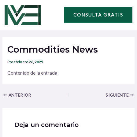
Ir
Navegación
al
de
CONSULTA GRATIS
contenido
entradas
Commodities News
Por
/
febrero 26, 2025
Contenido de la entrada
ANTERIOR
SIGUIENTE
Deja un comentario