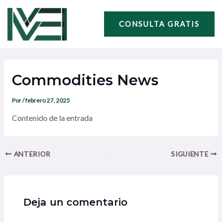
Ir
Navegación
al
de
CONSULTA GRATIS
contenido
entradas
Commodities News
Por
/
febrero 27, 2025
Contenido de la entrada
ANTERIOR
SIGUIENTE
Deja un comentario