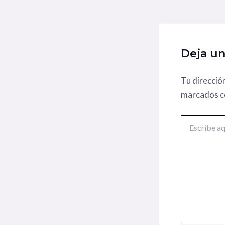
Deja u
Tu direcció
marcados 
Escribe
aquí...