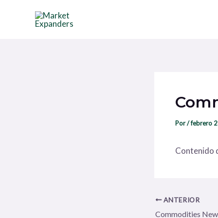
Ir
Navegación
al
de
contenido
entradas
Comm
Por
/
febrero 
Contenido d
ANTERIOR
Commodities New