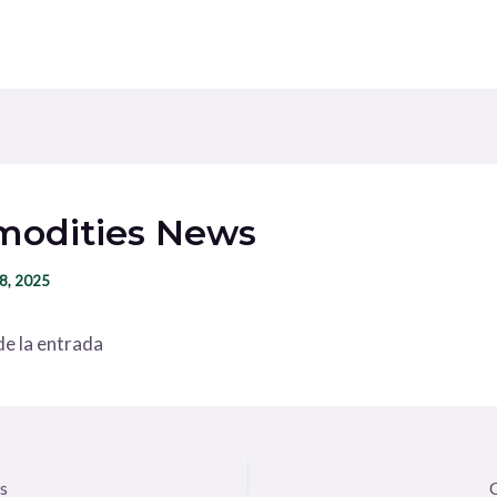
odities News
28, 2025
e la entrada
s