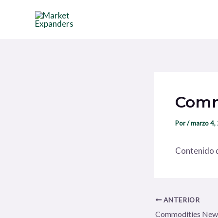
Ir
Navegación
al
de
contenido
entradas
Comm
Por
/
marzo 4,
Contenido d
ANTERIOR
Commodities New