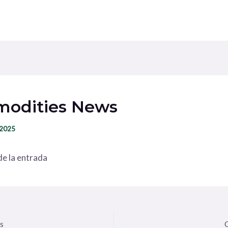
odities News
 2025
e la entrada
s