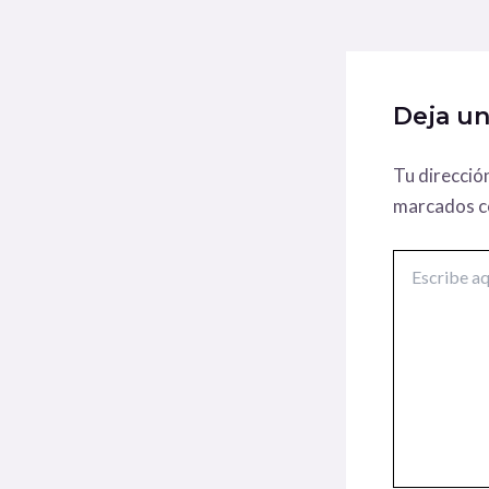
Deja u
Tu direcció
marcados 
Escribe
aquí...