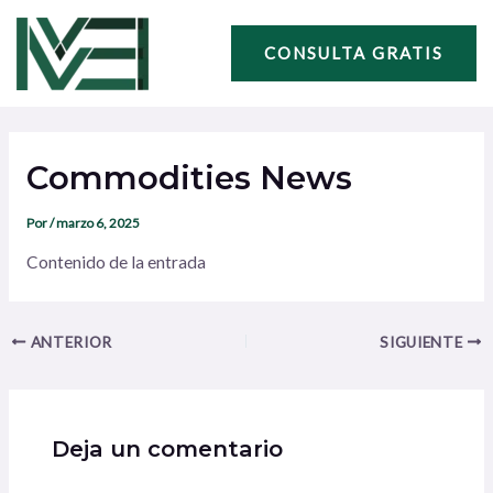
Ir
Navegación
al
de
CONSULTA GRATIS
contenido
entradas
Commodities News
Por
/
marzo 6, 2025
Contenido de la entrada
ANTERIOR
SIGUIENTE
Deja un comentario