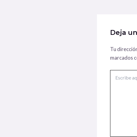
Deja u
Tu direcció
marcados 
Escribe
aquí...