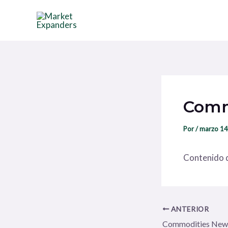
Ir
Navegación
al
de
contenido
entradas
Comm
Por
/
marzo 14
Contenido d
ANTERIOR
Commodities New