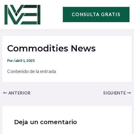
Ir
Navegación
al
de
CONSULTA GRATIS
contenido
entradas
Commodities News
Por
/
abril 1, 2025
Contenido de la entrada
ANTERIOR
SIGUIENTE
Deja un comentario