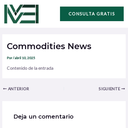
Ir
Navegación
al
de
CONSULTA GRATIS
contenido
entradas
Commodities News
Por
/
abril 10, 2025
Contenido de la entrada
ANTERIOR
SIGUIENTE
Deja un comentario