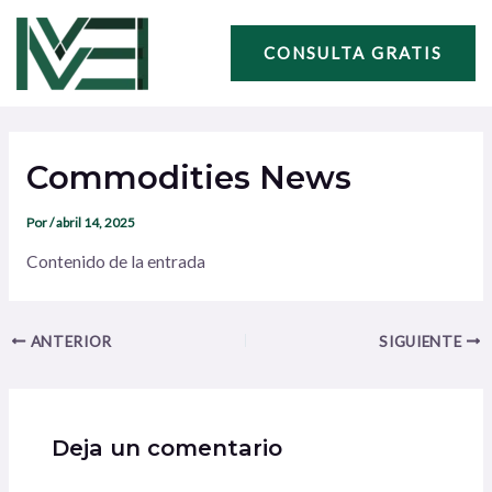
Ir
Navegación
al
de
CONSULTA GRATIS
contenido
entradas
Commodities News
Por
/
abril 14, 2025
Contenido de la entrada
ANTERIOR
SIGUIENTE
Deja un comentario