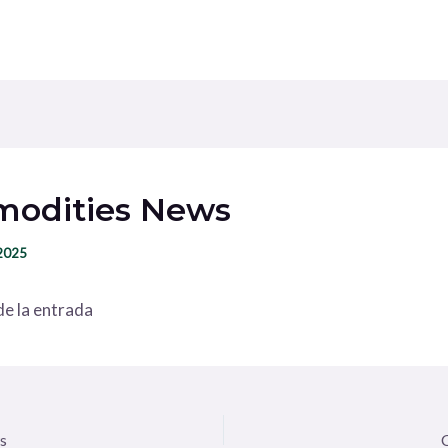
odities News
 2025
e la entrada
s