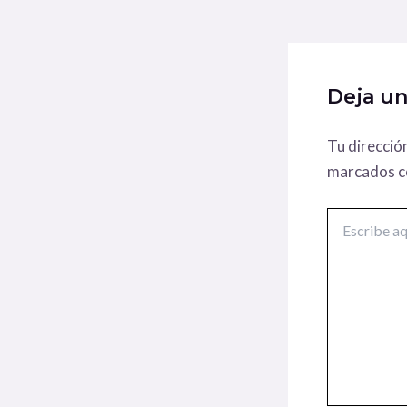
Deja u
Tu direcció
marcados 
Escribe
aquí...