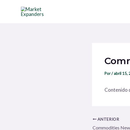
Ir
Navegación
al
de
contenido
entradas
Comm
Por
/
abril 15,
Contenido d
ANTERIOR
Commodities New