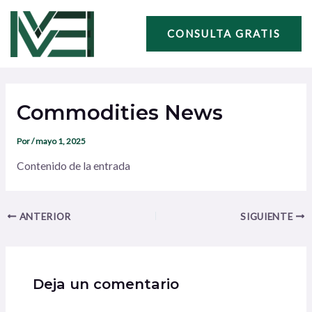
Ir
Navegación
al
de
CONSULTA GRATIS
contenido
entradas
Commodities News
Por
/
mayo 1, 2025
Contenido de la entrada
ANTERIOR
SIGUIENTE
Deja un comentario