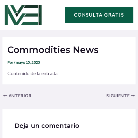
Ir
Navegación
al
de
CONSULTA GRATIS
contenido
entradas
Commodities News
Por
/
mayo 15, 2025
Contenido de la entrada
ANTERIOR
SIGUIENTE
Deja un comentario