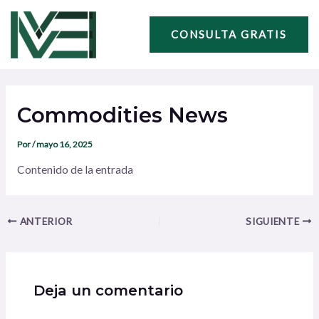
Ir
Navegación
al
de
CONSULTA GRATIS
contenido
entradas
Commodities News
Por
/
mayo 16, 2025
Contenido de la entrada
ANTERIOR
SIGUIENTE
Deja un comentario