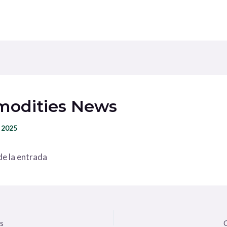
odities News
 2025
e la entrada
s