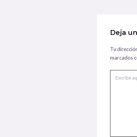
Deja u
Tu direcció
marcados 
Escribe
aquí...