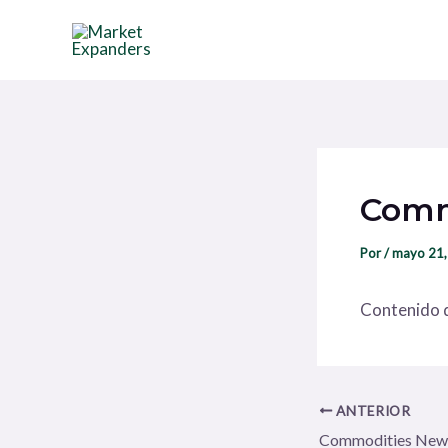
Ir
Navegación
al
de
contenido
entradas
Comm
Por
/
mayo 21,
Contenido d
ANTERIOR
Commodities New