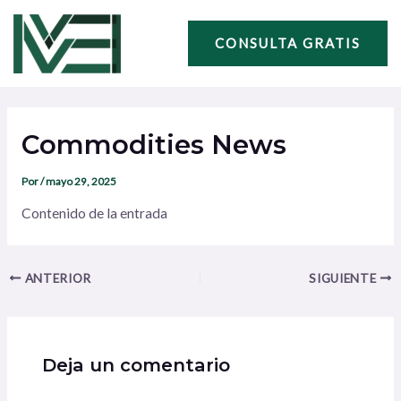
Ir
Navegación
al
de
CONSULTA GRATIS
contenido
entradas
Commodities News
Por
/
mayo 29, 2025
Contenido de la entrada
ANTERIOR
SIGUIENTE
Deja un comentario