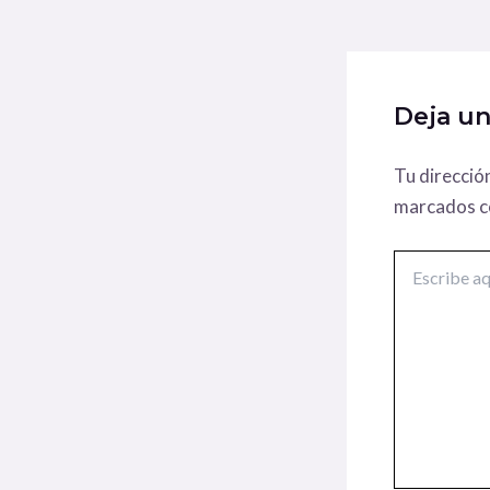
Deja u
Tu direcció
marcados 
Escribe
aquí...