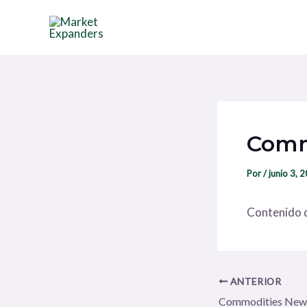
Ir
Navegación
al
de
contenido
entradas
Comm
Por
/
junio 3, 
Contenido d
ANTERIOR
Commodities New