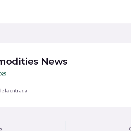
odities News
2025
e la entrada
s