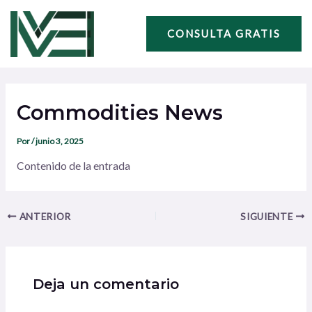
Ir
Navegación
al
de
CONSULTA GRATIS
contenido
entradas
Commodities News
Por
/
junio 3, 2025
Contenido de la entrada
ANTERIOR
SIGUIENTE
Deja un comentario