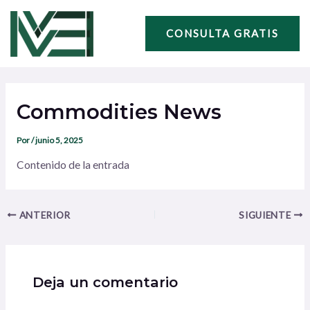
Ir
Navegación
al
de
CONSULTA GRATIS
contenido
entradas
Commodities News
Por
/
junio 5, 2025
Contenido de la entrada
ANTERIOR
SIGUIENTE
Deja un comentario