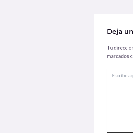
Deja u
Tu direcció
marcados 
Escribe
aquí...