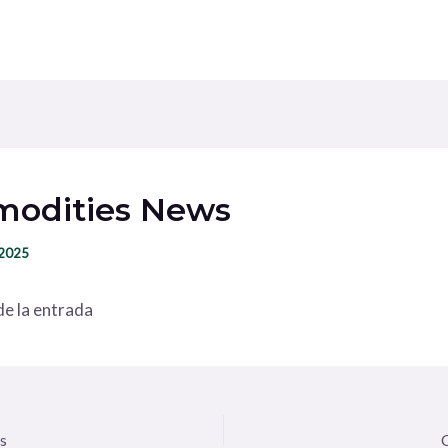
odities News
 2025
e la entrada
s