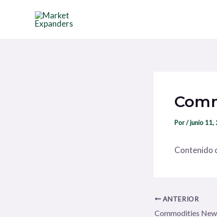
Ir
Navegación
al
de
contenido
entradas
Comm
Por
/
junio 11,
Contenido d
ANTERIOR
Commodities New