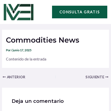
Ir
Navegación
al
de
CONSULTA GRATIS
contenido
entradas
Commodities News
Por
/
junio 17, 2025
Contenido de la entrada
ANTERIOR
SIGUIENTE
Deja un comentario