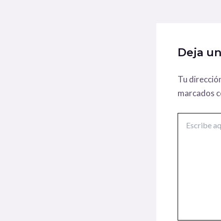
Deja u
Tu direcció
marcados 
Escribe
aquí...