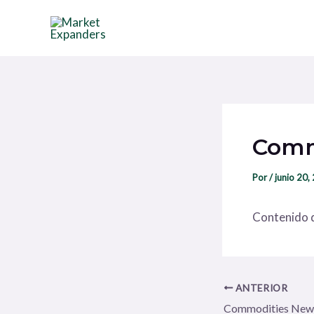
Ir
Navegación
al
de
contenido
entradas
Comm
Por
/
junio 20,
Contenido d
ANTERIOR
Commodities New