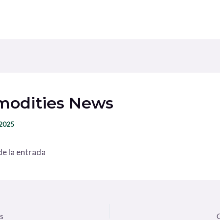
odities News
 2025
e la entrada
s