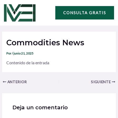
Ir
Navegación
al
de
CONSULTA GRATIS
contenido
entradas
Commodities News
Por
/
junio 21, 2025
Contenido de la entrada
ANTERIOR
SIGUIENTE
Deja un comentario