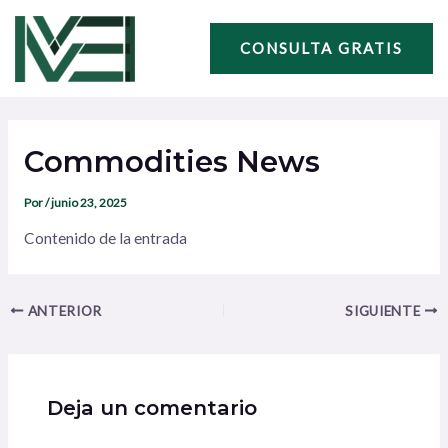
Ir
Navegación
al
de
CONSULTA GRATIS
contenido
entradas
Commodities News
Por
/
junio 23, 2025
Contenido de la entrada
ANTERIOR
SIGUIENTE
Deja un comentario