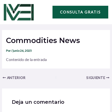
Ir
Navegación
al
de
CONSULTA GRATIS
contenido
entradas
Commodities News
Por
/
junio 26, 2025
Contenido de la entrada
ANTERIOR
SIGUIENTE
Deja un comentario