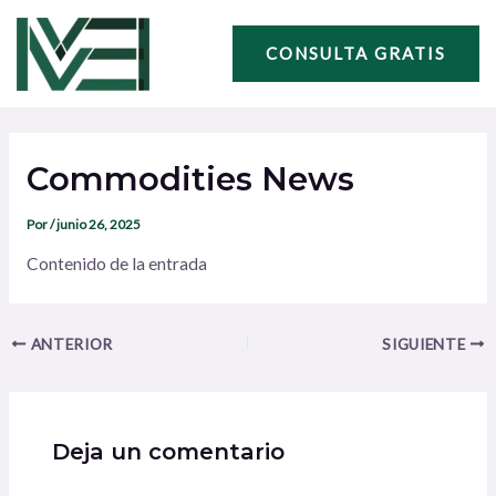
Ir
Navegación
al
de
CONSULTA GRATIS
contenido
entradas
Commodities News
Por
/
junio 26, 2025
Contenido de la entrada
ANTERIOR
SIGUIENTE
Deja un comentario