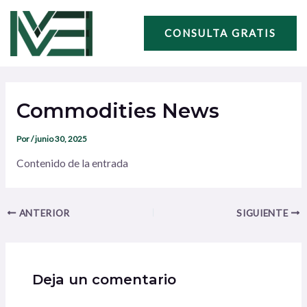
Ir
Navegación
al
de
CONSULTA GRATIS
contenido
entradas
Commodities News
Por
/
junio 30, 2025
Contenido de la entrada
ANTERIOR
SIGUIENTE
Deja un comentario