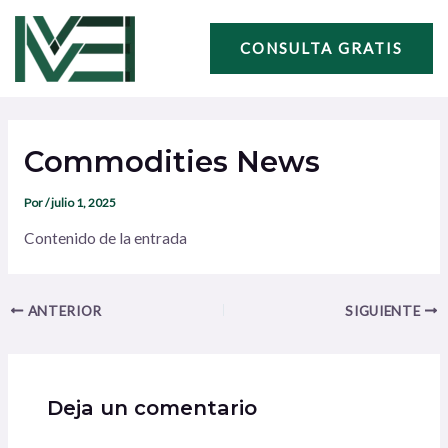
Ir
Navegación
al
de
CONSULTA GRATIS
contenido
entradas
Commodities News
Por
/
julio 1, 2025
Contenido de la entrada
ANTERIOR
SIGUIENTE
Deja un comentario