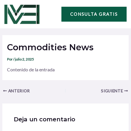
Ir
Navegación
al
de
CONSULTA GRATIS
contenido
entradas
Commodities News
Por
/
julio 2, 2025
Contenido de la entrada
ANTERIOR
SIGUIENTE
Deja un comentario