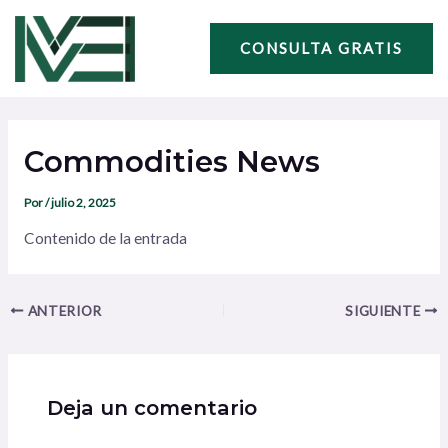
Ir
Navegación
al
de
CONSULTA GRATIS
contenido
entradas
Commodities News
Por
/
julio 2, 2025
Contenido de la entrada
ANTERIOR
SIGUIENTE
Deja un comentario