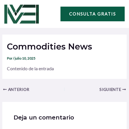
Ir
Navegación
al
de
CONSULTA GRATIS
contenido
entradas
Commodities News
Por
/
julio 10, 2025
Contenido de la entrada
ANTERIOR
SIGUIENTE
Deja un comentario