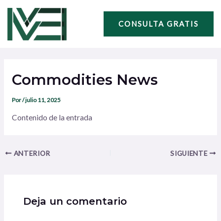
Ir
Navegación
al
de
CONSULTA GRATIS
contenido
entradas
Commodities News
Por
/
julio 11, 2025
Contenido de la entrada
ANTERIOR
SIGUIENTE
Deja un comentario