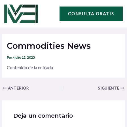
Ir
Navegación
al
de
CONSULTA GRATIS
contenido
entradas
Commodities News
Por
/
julio 12, 2025
Contenido de la entrada
ANTERIOR
SIGUIENTE
Deja un comentario