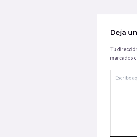
Deja u
Tu direcció
marcados 
Escribe
aquí...