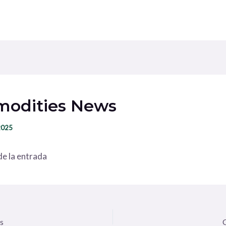
odities News
 2025
e la entrada
s