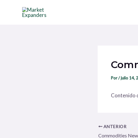
Ir
Navegación
al
de
contenido
entradas
Comm
Por
/
julio 14,
Contenido d
ANTERIOR
Commodities New