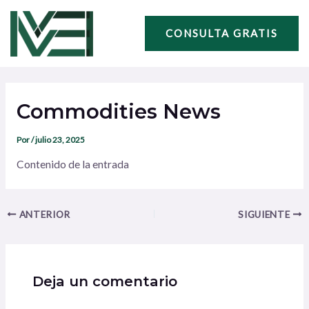
Ir
Navegación
al
de
CONSULTA GRATIS
contenido
entradas
Commodities News
Por
/
julio 23, 2025
Contenido de la entrada
ANTERIOR
SIGUIENTE
Deja un comentario