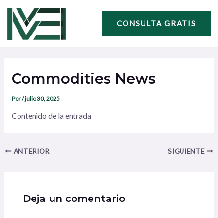
Ir
Navegación
al
de
CONSULTA GRATIS
contenido
entradas
Commodities News
Por
/
julio 30, 2025
Contenido de la entrada
ANTERIOR
SIGUIENTE
Deja un comentario