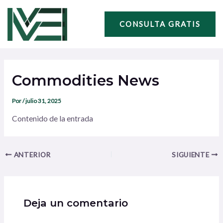
Ir
Navegación
al
de
CONSULTA GRATIS
contenido
entradas
Commodities News
Por
/
julio 31, 2025
Contenido de la entrada
ANTERIOR
SIGUIENTE
Deja un comentario