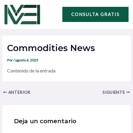
Ir
Navegación
al
de
CONSULTA GRATIS
contenido
entradas
Commodities News
Por
/
agosto 6, 2025
Contenido de la entrada
ANTERIOR
SIGUIENTE
Deja un comentario