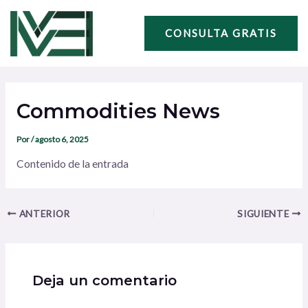
Ir
Navegación
al
de
CONSULTA GRATIS
contenido
entradas
Commodities News
Por
/
agosto 6, 2025
Contenido de la entrada
ANTERIOR
SIGUIENTE
Deja un comentario