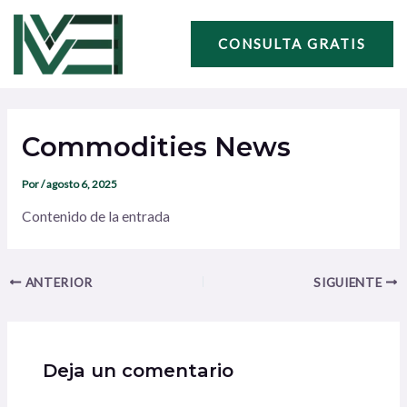
Ir
Navegación
al
de
CONSULTA GRATIS
contenido
entradas
Commodities News
Por
/
agosto 6, 2025
Contenido de la entrada
ANTERIOR
SIGUIENTE
Deja un comentario