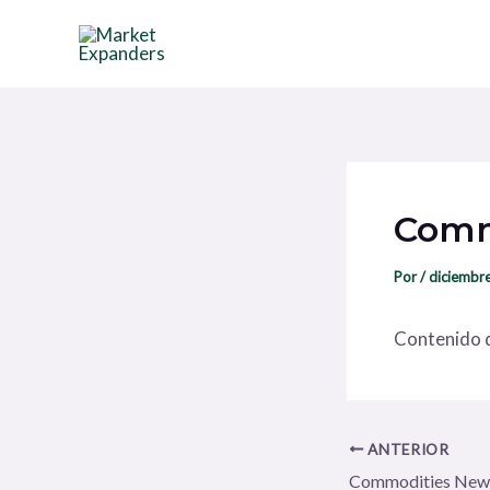
Ir
Navegación
al
de
contenido
entradas
Comm
Por
/
diciembr
Contenido d
ANTERIOR
Commodities New