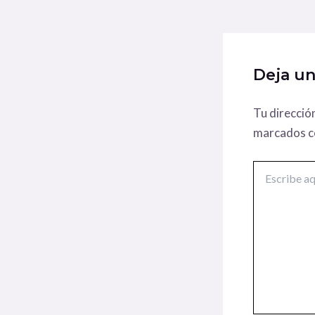
Deja u
Tu direcció
marcados 
Escribe
aquí...