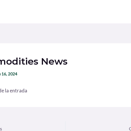
odities News
e 16, 2024
e la entrada
s