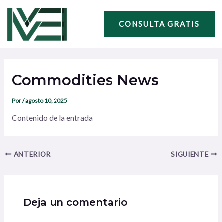
Ir
Navegación
al
de
CONSULTA GRATIS
contenido
entradas
Commodities News
Por
/
agosto 10, 2025
Contenido de la entrada
ANTERIOR
SIGUIENTE
Deja un comentario