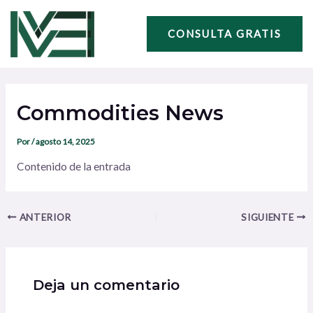
Ir
Navegación
al
de
CONSULTA GRATIS
contenido
entradas
Commodities News
Por
/
agosto 14, 2025
Contenido de la entrada
ANTERIOR
SIGUIENTE
Deja un comentario