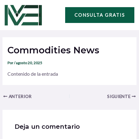
Ir
Navegación
al
de
CONSULTA GRATIS
contenido
entradas
Commodities News
Por
/
agosto 20, 2025
Contenido de la entrada
ANTERIOR
SIGUIENTE
Deja un comentario