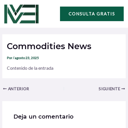
Ir
Navegación
al
de
CONSULTA GRATIS
contenido
entradas
Commodities News
Por
/
agosto 23, 2025
Contenido de la entrada
ANTERIOR
SIGUIENTE
Deja un comentario