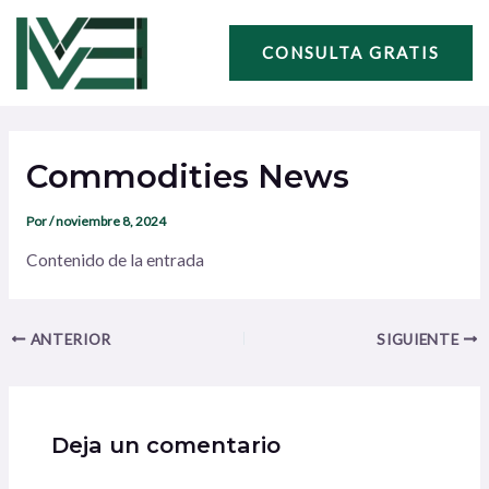
Ir
Navegación
al
de
CONSULTA GRATIS
contenido
entradas
Commodities News
Por
/
noviembre 8, 2024
Contenido de la entrada
ANTERIOR
SIGUIENTE
Deja un comentario