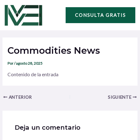
Ir
Navegación
al
de
CONSULTA GRATIS
contenido
entradas
Commodities News
Por
/
agosto 28, 2025
Contenido de la entrada
ANTERIOR
SIGUIENTE
Deja un comentario