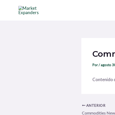
Ir
Navegación
al
de
contenido
entradas
Comm
Por
/
agosto 3
Contenido d
ANTERIOR
Commodities New