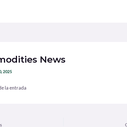
odities News
0, 2025
e la entrada
s