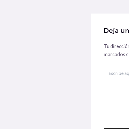
Deja u
Tu direcció
marcados 
Escribe
aquí...