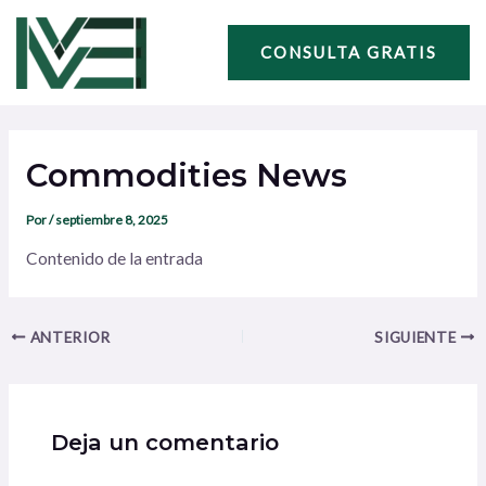
Ir
Navegación
al
de
CONSULTA GRATIS
contenido
entradas
Commodities News
Por
/
septiembre 8, 2025
Contenido de la entrada
ANTERIOR
SIGUIENTE
Deja un comentario